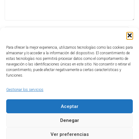
Para ofrecer la mejor experiencia, utilizamos tecnologías como las cookies para
almacenar y/o acceder a la información del dispositivo. El consentimiento de
estas tecnologías nos permitirá procesar datos como el comportamiento de
navegación o las identificaciones únicas en este sitio. No consentir o retirar el
consentimiento, puede afectar negativamente a ciertas características y
funciones.
Guarda mi nombre, correo electrónico y web en este navegador
Gestionar los servicios
para la próxima vez que comente.
Aceptar
Denegar
Ver preferencias